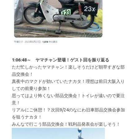
1:06:48～ ヤマチャン登場！ゲスト回を振り返る
ただ忙しかったヤマチャン！楽しそうだけど朝早すぎな部
品交換会！
真夜中のマクドが効いていたナカタ！理想は前日大阪入り
しての前乗り参加！
思ってはより怖くない部品交換会！トイレが遠いので要注
意！
リアルにご休憩！？次回9/24のなにわ旧車部品交換会参加
を狙うナカタ！
みんなで行こう部品交換会！戦利品発表会が楽しそう！