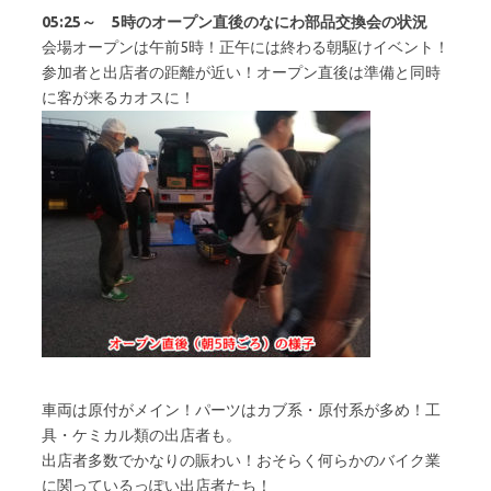
05:25～ 5時のオープン直後のなにわ部品交換会の状況
会場オープンは午前5時！正午には終わる朝駆けイベント！
参加者と出店者の距離が近い！オープン直後は準備と同時
に客が来るカオスに！
車両は原付がメイン！パーツはカブ系・原付系が多め！工
具・ケミカル類の出店者も。
出店者多数でかなりの賑わい！おそらく何らかのバイク業
に関っているっぽい出店者たち！