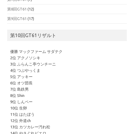
第8回GT61
(12)
第9回GT61
(17)
第10回GT61リザルト
優勝 マックファーム サダテク
2位 アクノソシキ
3位 ふらんこ亭ウンチーニ
4位 つぶやっくま
5位 アッキー
6位 オツ団長
7位 島鉄男
8位 Shin
9位 しんペー
10位 生卵
11位 はたぼう
12位 外道ch
13位 カツカレー汚れ松
14位 やさぐれピエロ