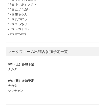
15位 下り系オッサン
16位 たど☆あい
17位 娘ちゃん
18位 たつにぃ
19位 てっちり
20位 スカイジン
21位 はちのす
マックファーム出稽古参加予定一覧
9/5（土）参加予定
ナカタ
9/6（日）参加予定
ナカタ
ヤマチャン