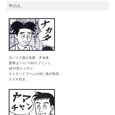
中の人
元バイク屋の先輩、
ナカタ
。
愛車はベスパ150スプリント、
AF61型トゥデイ。
ネイキッドブームの頃に免許取得。
スズキ好き。