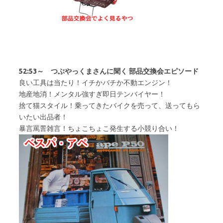
52:53～ つぶやっくまさんに聞く 部品交換会エピソード
良い工具は当たり！イチかバチか不動エンジン！
地産地消！メンタル強すぎ即日テンバイヤー！
捨て猫スタイル！乗ってきたバイクを売って、送ってもら
いたい出品者！
暴言罵詈雑言！ちょこちょこ発生する小競り合い！