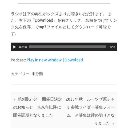
ラジオは下の再生ボックスよりお聴きいただけます。 ま
た、右下の「Download」を右クリック、名前をつけてリン
ク先を保存、でmp3ファイルとしてダウンロード可能で
す。
音
00:00
00:00
声
プ
Podcast:
Play in new window
|
Download
レ
ー
カテゴリー:
未分類
ヤ
ー
投稿ナビゲーション
←
第9回GT61 開催日決定
2023年秋 ルーツザ原チャ
のお知らせ ※来年以降に
リ 参戦ライダー募集フォー
開催延期となりました
ム ※募集は締め切りとな
りました
→