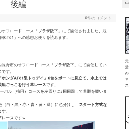
り 後編
0件のコメント
野市のオフロードコース「プラザ阪下」にて開催されました、競
回GT61」への感想お便りを読みます。
元
内長野市のオフロードコース「プラザ阪下」にて開催してい
愛
スです。
A
「ホンダAF61型トゥデイ」6台をボートに見立て、水上では
ネ
競艇ごっこを行う草レース
です。
ス
オーバル（楕円）コースを左回りに3周周回して着順を競いま
色（白・黒・赤・青・黄・緑）に色分けし、
スタート方式な
ます
。
草レースですｗ