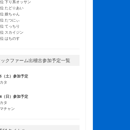
5位 下り系オッサン
6位 たど☆あい
7位 娘ちゃん
8位 たつにぃ
9位 てっちり
0位 スカイジン
1位 はちのす
マックファーム出稽古参加予定一覧
/5（土）参加予定
カタ
/6（日）参加予定
カタ
マチャン