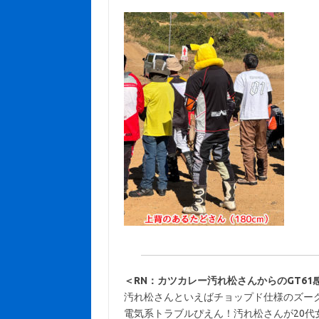
＜RN：カツカレー汚れ松さんからのGT61
汚れ松さんといえばチョップド仕様のズー
電気系トラブルぴえん！汚れ松さんが20代