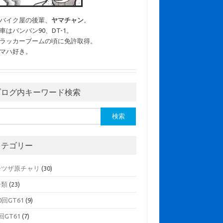
バイク屋の後輩、
ヤマチャン
。
車はバンバン90、DT-1。
ラッカーブームの頃に免許取得。
マハ好き。
ブログ内キーワード検索
:
カテゴリー
ーツザ原チャリ
(30)
分類
(23)
0回GT61
(9)
回GT61
(7)