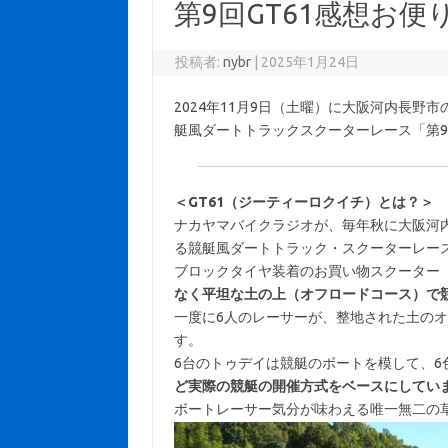
第9回GT61感想お便
投稿者:
nybr
|
2025年1月24日
2024年11月9日（土曜）に大阪河内長
艇風ダートトラックスクーターレース「第9
＜GT61（ジーティーロクイチ）とは？＞
ナカヤマバイクラジオが、毎年秋に大阪河
る競艇風ダートトラック・スクーターレー
ブロックタイヤ装着のお買い物スクーター
なく平坦な土の上（オフロードコース）で
一度に6人のレーサーが、整地された土の
す。
6台のトゥデイは競艇のボートを模して、6
ど実際の競艇の開催方式をベースにしてい
ボートレーサー気分が味わえる唯一無二の