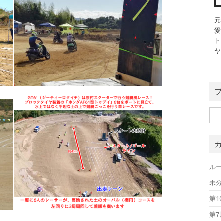
元
愛
ト
ヤ
検索
ル
未
第1
第7