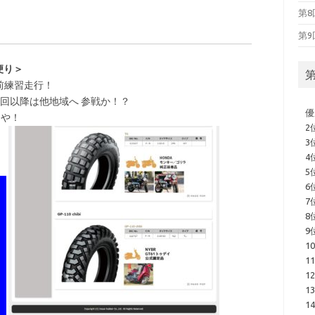
第8
第9
便り＞
第
前練習走行！
0回以降は他地域へ 参戦か
！？
優
トや！
2
3
4
5
6
7
8
9
1
1
1
1
1