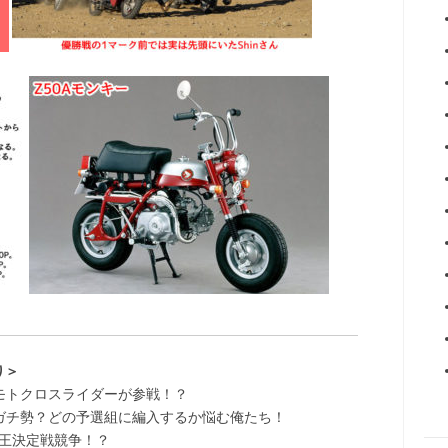
り＞
モトクロスライダーが参戦！？
ガチ勢？どの予選組に編入するか悩む俺たち！
1王決定戦競争！？