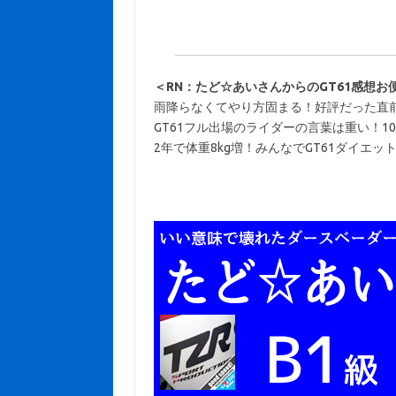
＜RN：たど☆あいさんからのGT61感想お
雨降らなくてやり方固まる！好評だった直
GT61フル
出場のライダーの言葉は重い
！
1
2年で体重8kg増！みんなでGT61ダイエッ