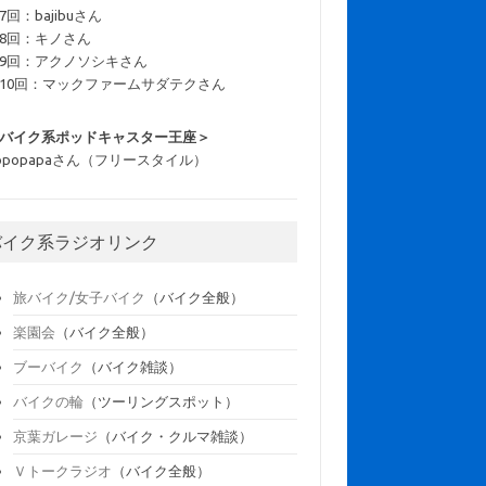
7回：bajibuさん
8回：キノさん
9回：アクノソシキさん
10回：マックファームサダテクさん
バイク系ポッドキャスター王座＞
opopapaさん（フリースタイル）
バイク系ラジオリンク
旅バイク/女子バイク
（バイク全般）
楽園会
（バイク全般）
ブーバイク
（バイク雑談）
バイクの輪
（ツーリングスポット）
京葉ガレージ
（バイク・クルマ雑談）
Ｖトークラジオ
（バイク全般）