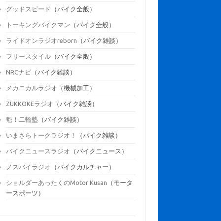
グッドスピード
（バイク全般）
トーキングバイクマン
（バイク全般）
ライドオンラジオreborn
（バイク雑談）
フリースタイル
（バイク全般）
NRCナビ
（バイク雑談）
メカニカルラジオ
（機械加工）
ZUKKOKEラジオ
（バイク雑談）
魁！二輪塾
（バイク雑談）
いまさらトークラジオ！
（バイク雑談）
バイクニュースラジオ
（バイクニュース）
ノスバイラジオ
（バイクカルチャー）
ショルダーあったくのMotor Kusan
（モータ
ースポーツ）