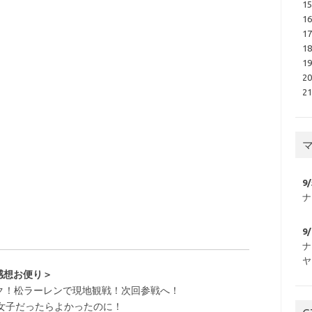
1
1
1
1
1
2
2
9
ナ
9
ナ
ヤ
感想お便り＞
ク！松ラーレンで
現地観戦！次回参戦へ！
女子だったらよかったのに
！