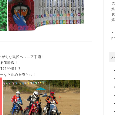
第
第
第
第
＜
p
いがちな鼠径ヘルニア手術！
残る優勝戦！
T61開催！？
キーなら止める俺たち！