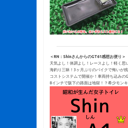
＜RN：ShinさんからのGT61感想お便り＞
天気よし！体調よし！レースよし！軽く思
海釣り三昧！3ヶ月ぶりのバイクで悔いが
コストシステムで開催か！車両持ち込みのG
8インチで阪下の路面は地獄！？希少モン