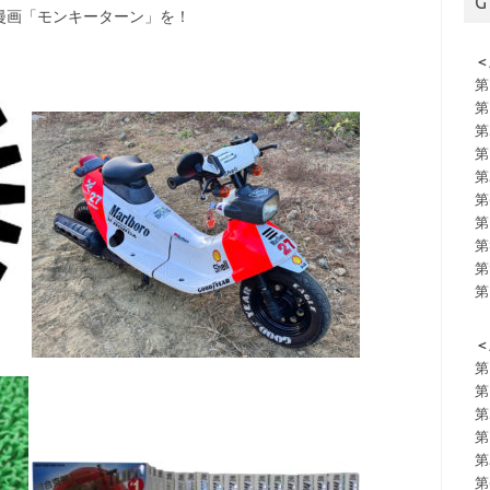
G
漫画「モンキーターン」を！
＜
第
第
第
第
第
第
第
第
第
第
＜
第
第
第
第
第
第