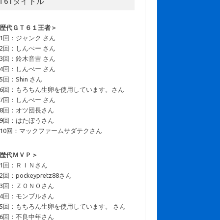
T61タイトル
歴代ＧＴ６１王者＞
1回：ジャンク さん
2回：しんぺー さん
3回：鈴木音吉 さん
4回：しんぺー さん
5回：Shin さん
6回：もろちん生卵を使用しています。さん
7回：しんぺー さん
8回：オツ団長さん
9回：はたぼうさん
10回：マックファームサダテクさん
歴代ＭＶＰ＞
1回：ＲＩＮさん
2回：pockeypretz88さん
3回：ＺＯＮＯさん
4回：モンブルさん
5回：もちろん生卵を使用しています。 さん
6回：不良中年さん