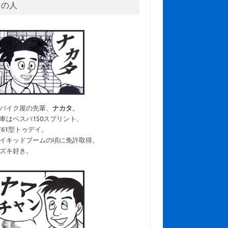
中の人
バイク屋の先輩、
ナカタ
。
車はベスパ150スプリント、
F61型トゥデイ。
イキッドブームの頃に免許取得。
ズキ好き。