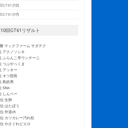
回GT61
(12)
回GT61
(17)
10回GT61リザルト
勝 マックファーム サダテク
位 アクノソシキ
位 ふらんこ亭ウンチーニ
位 つぶやっくま
位 アッキー
位 オツ団長
位 島鉄男
位 Shin
位 しんペー
0位 生卵
1位 はたぼう
2位 外道ch
3位 カツカレー汚れ松
4位 やさぐれピエロ