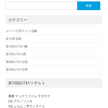
検索:
カテゴリー
ルーツザ原チャリ
(30)
未分類
(23)
第10回GT61
(9)
第7回GT61
(7)
第8回GT61
(12)
第9回GT61
(17)
第10回GT61リザルト
優勝 マックファーム サダテク
2位 アクノソシキ
3位 ふらんこ亭ウンチーニ