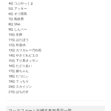
4位 つぶやっくま
5位 アッキー
6位 オツ団長
7位 島鉄男
8位 Shin
9位 しんペー
10位 生卵
11位 はたぼう
12位 外道ch
13位 カツカレー汚れ松
14位 やさぐれピエロ
15位 下り系オッサン
16位 たど☆あい
17位 娘ちゃん
18位 たつにぃ
19位 てっちり
20位 スカイジン
21位 はちのす
マックファーム出稽古参加予定一覧