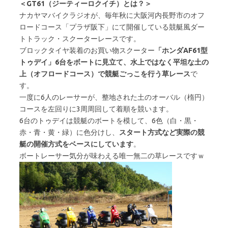
＜GT61（ジーティーロクイチ）とは？＞
ナカヤマバイクラジオが、毎年秋に大阪河内長野市のオフ
ロードコース「プラザ阪下」にて開催している競艇風ダー
トトラック・スクーターレースです。
ブロックタイヤ装着のお買い物スクーター
「ホンダAF61型
トゥデイ」6台をボートに見立て、水上ではなく平坦な土の
上（オフロードコース）で競艇ごっこを行う草レース
で
す。
一度に6人のレーサーが、整地された土のオーバル（楕円）
コースを左回りに3周周回して着順を競います。
6台のトゥデイは競艇のボートを模して、6色（白・黒・
赤・青・黄・緑）に色分けし、
スタート方式など実際の競
艇の開催方式をベースにしています
。
ボートレーサー気分が味わえる唯一無二の草レースですｗ