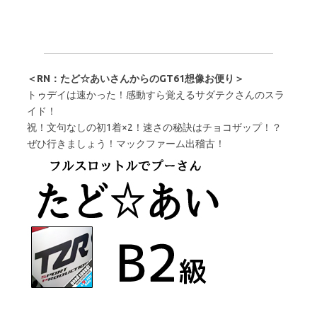
＜RN：たど☆あいさんからのGT61想像お便り＞
トゥデイは速かった！感動すら覚えるサダテクさんのスラ
イド！
祝！文句なしの初1着×2！速さの秘訣はチョコザップ！？
ぜひ行きましょう！マックファーム出稽古！