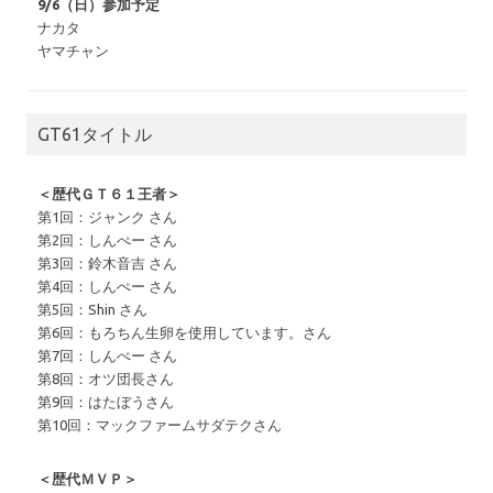
9/6（日）参加予定
ナカタ
ヤマチャン
GT61タイトル
＜歴代ＧＴ６１王者＞
第1回：ジャンク さん
第2回：しんぺー さん
第3回：鈴木音吉 さん
第4回：しんぺー さん
第5回：Shin さん
第6回：もろちん生卵を使用しています。さん
第7回：しんぺー さん
第8回：オツ団長さん
第9回：はたぼうさん
第10回：マックファームサダテクさん
＜歴代ＭＶＰ＞