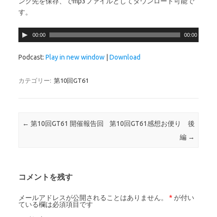
ンク先を保存、でmp3ファイルとしてダウンロード可能で
す。
音
00:00
00:00
声
プ
Podcast:
Play in new window
|
Download
レ
ー
カテゴリー:
第10回GT61
ヤ
ー
投稿ナビゲーション
←
第10回GT61 開催報告回
第10回GT61感想お便り 後
編
→
コメントを残す
メールアドレスが公開されることはありません。
*
が付い
ている欄は必須項目です