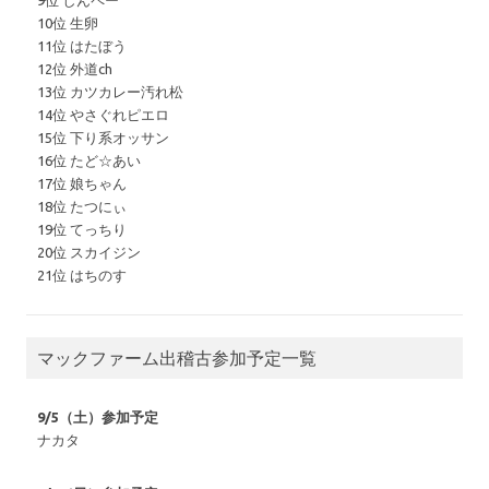
9位 しんペー
10位 生卵
11位 はたぼう
12位 外道ch
13位 カツカレー汚れ松
14位 やさぐれピエロ
15位 下り系オッサン
16位 たど☆あい
17位 娘ちゃん
18位 たつにぃ
19位 てっちり
20位 スカイジン
21位 はちのす
マックファーム出稽古参加予定一覧
9/5（土）参加予定
ナカタ