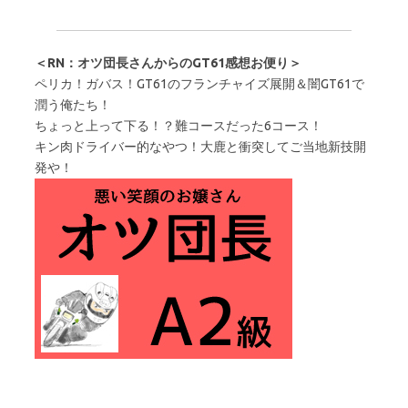
＜RN：オツ団長さんからのGT61感想お便り＞
ペリカ！ガバス！GT61のフランチャイズ展開＆闇GT61で
潤う俺たち！
ちょっと上って下る！？難コースだった6コース！
キン肉ドライバー的なやつ！大鹿と衝突してご当地新技開
発や！