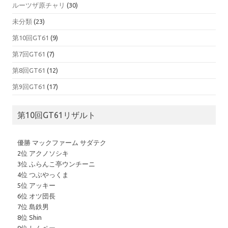
ルーツザ原チャリ
(30)
未分類
(23)
第10回GT61
(9)
第7回GT61
(7)
第8回GT61
(12)
第9回GT61
(17)
第10回GT61リザルト
優勝 マックファーム サダテク
2位 アクノソシキ
3位 ふらんこ亭ウンチーニ
4位 つぶやっくま
5位 アッキー
6位 オツ団長
7位 島鉄男
8位 Shin