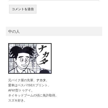
中の人
元バイク屋の先輩、
ナカタ
。
愛車はベスパ150スプリント、
AF61型トゥデイ。
ネイキッドブームの頃に免許取得。
スズキ好き。