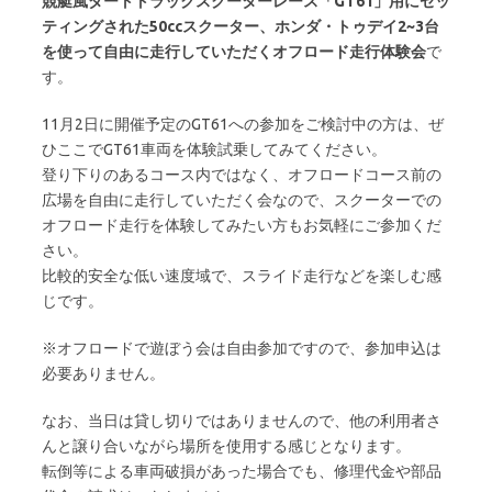
競艇風ダートトラックスクーターレース「GT61」用にセッ
ティングされた50ccスクーター、ホンダ・トゥデイ2~3台
を使って自由に走行していただくオフロード走行体験会
で
す。
11月2日に開催予定のGT61への参加をご検討中の方は、ぜ
ひここでGT61車両を体験試乗してみてください。
登り下りのあるコース内ではなく、オフロードコース前の
広場を自由に走行していただく会なので、スクーターでの
オフロード走行を体験してみたい方もお気軽にご参加くだ
さい。
比較的安全な低い速度域で、スライド走行などを楽しむ感
じです。
※オフロードで遊ぼう会は自由参加ですので、参加申込は
必要ありません。
なお、当日は貸し切りではありませんので、他の利用者さ
んと譲り合いながら場所を使用する感じとなります。
転倒等による車両破損があった場合でも、修理代金や部品