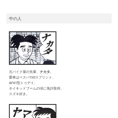
中の人
元バイク屋の先輩、
ナカタ
。
愛車はベスパ150スプリント、
AF61型トゥデイ。
ネイキッドブームの頃に免許取得。
スズキ好き。