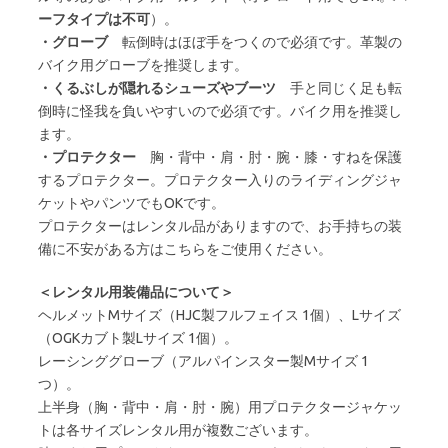
ーフタイプは不可
）。
・グローブ
転倒時はほぼ手をつくので必須です。革製の
バイク用グローブを推奨します。
・くるぶしが隠れるシューズやブーツ
手と同じく足も転
倒時に怪我を負いやすいので必須です。バイク用を推奨し
ます。
・プロテクター
胸・背中・肩・肘・腕・膝・すねを保護
するプロテクター。プロテクター入りのライディングジャ
ケットやパンツでもOKです。
プロテクターはレンタル品がありますので、お手持ちの装
備に不安がある方はこちらをご使用ください。
＜レンタル用装備品について＞
ヘルメットMサイズ（HJC製フルフェイス 1個）、Lサイズ
（OGKカブト製Lサイズ 1個）。
レーシンググローブ（アルパインスター製Mサイズ 1
つ）。
上半身（胸・背中・肩・肘・腕）用プロテクタージャケッ
トは各サイズレンタル用が複数ございます。