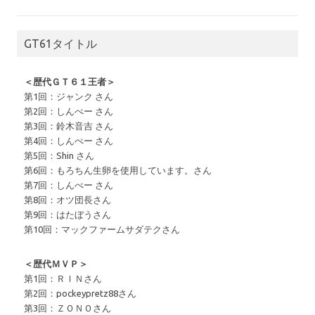
GT61タイトル
＜歴代ＧＴ６１王者＞
第1回：ジャンク さん
第2回：しんぺー さん
第3回：鈴木音吉 さん
第4回：しんぺー さん
第5回：Shin さん
第6回：もろちん生卵を使用しています。さん
第7回：しんぺー さん
第8回：オツ団長さん
第9回：はたぼうさん
第10回：マックファームサダテクさん
＜歴代ＭＶＰ＞
第1回：ＲＩＮさん
第2回：pockeypretz88さん
第3回：ＺＯＮＯさん