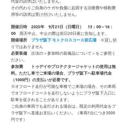
代金の請求はいたしません。
その代わりご自身のケガや負傷に起因する治療費や移動費
用等の請求は受け付けいたしません。
開催日時
2025年 9月21日（日曜日） 13：00～16：
00
雨天中止。中止の際は前日20日夜に告知します。
開催場所
プラザ阪下
モトクロスコース前広場
※貸し切
りではありません
必要装備
次項の＜参加時の装備品について＞をご参照く
ださい。
参加費
トゥデイやプロテクタージャケットの使用は無
料。ただし車でご来場の場合、プラザ阪下へ駐車場代金
（1000円）の支払いが必要です。
※オフロード走行が可能な車種でご来場の場合、その車両
でオフロードコースを走行しないようにプラザ阪下入口に
駐車を促されることがあります。
ご自身の車両でも走行される場合は、既定の利用代金をプ
ラザ阪下へ直接お支払いください。（車両1台につき3000
円です）