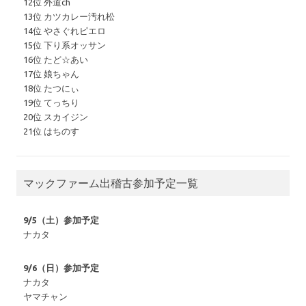
12位 外道ch
13位 カツカレー汚れ松
14位 やさぐれピエロ
15位 下り系オッサン
16位 たど☆あい
17位 娘ちゃん
18位 たつにぃ
19位 てっちり
20位 スカイジン
21位 はちのす
マックファーム出稽古参加予定一覧
9/5（土）参加予定
ナカタ
9/6（日）参加予定
ナカタ
ヤマチャン