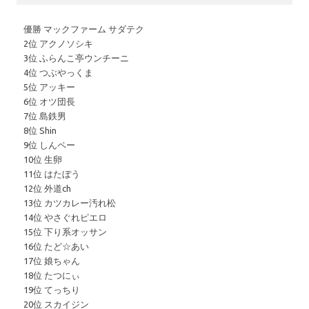
優勝 マックファーム サダテク
2位 アクノソシキ
3位 ふらんこ亭ウンチーニ
4位 つぶやっくま
5位 アッキー
6位 オツ団長
7位 島鉄男
8位 Shin
9位 しんペー
10位 生卵
11位 はたぼう
12位 外道ch
13位 カツカレー汚れ松
14位 やさぐれピエロ
15位 下り系オッサン
16位 たど☆あい
17位 娘ちゃん
18位 たつにぃ
19位 てっちり
20位 スカイジン