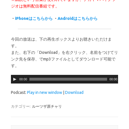
ジオは無料配信番組です。
・
iPhoneはこちらから
・
Androidはこちらから
今回の放送は、下の再生ボックスよりお聴きいただけま
す。
また、右下の「Download」を右クリック、名前をつけてリ
ンク先を保存、でmp3ファイルとしてダウンロード可能で
す。
音
00:00
00:00
声
プ
Podcast:
Play in new window
|
Download
レ
ー
カテゴリー:
ルーツザ原チャリ
ヤ
ー