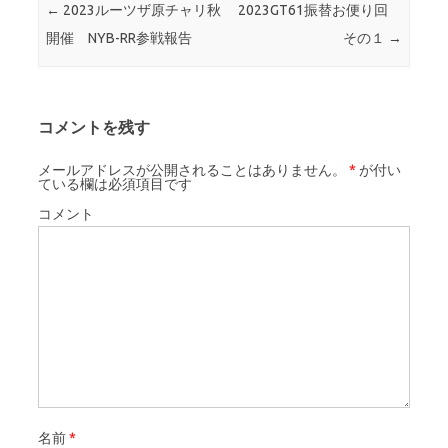
投稿ナビゲーション
←
2023ルーツザ原チャリ秋
2023GT61振替お便り回
開催 NYB-RR参戦報告
その１
→
コメントを残す
メールアドレスが公開されることはありません。
*
が付い
ている欄は必須項目です
コメント
名前
*