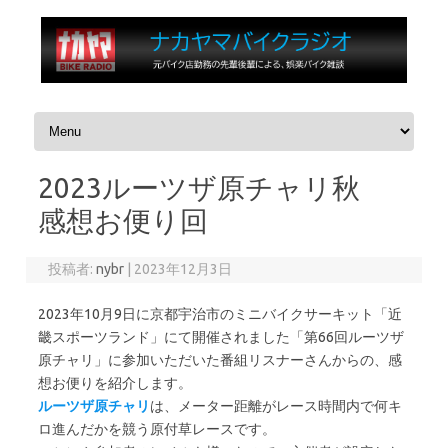
コンテンツへスキップ
2023ルーツザ原チャリ秋
感想お便り回
投稿者:
nybr
|
2023年12月3日
2023年10月9日に京都宇治市のミニバイクサーキット「近
畿スポーツランド」にて開催されました「第66回ルーツザ
原チャリ」に参加いただいた番組リスナーさんからの、感
想お便りを紹介します。
ルーツザ原チャリ
は、メーター距離がレース時間内で何キ
ロ進んだかを競う原付草レースです。