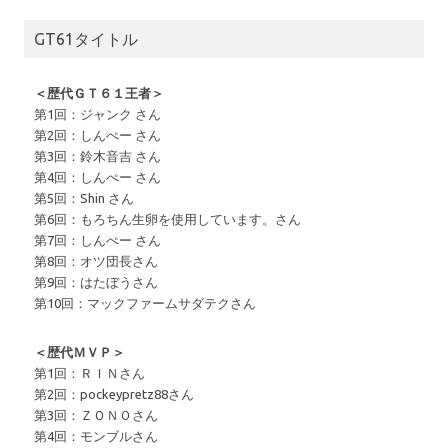
GT61タイトル
＜歴代ＧＴ６１王者＞
第1回：ジャンク さん
第2回：しんぺー さん
第3回：鈴木音吉 さん
第4回：しんぺー さん
第5回：Shin さん
第6回：もろちん生卵を使用しています。さん
第7回：しんぺー さん
第8回：オツ団長さん
第9回：はたぼうさん
第10回：マックファームサダテクさん
＜歴代ＭＶＰ＞
第1回：ＲＩＮさん
第2回：pockeypretz88さん
第3回：ＺＯＮＯさん
第4回：モンブルさん