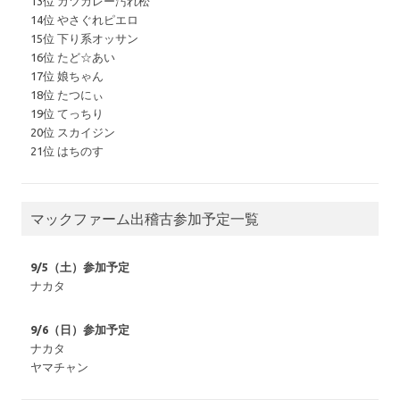
13位 カツカレー汚れ松
14位 やさぐれピエロ
15位 下り系オッサン
16位 たど☆あい
17位 娘ちゃん
18位 たつにぃ
19位 てっちり
20位 スカイジン
21位 はちのす
マックファーム出稽古参加予定一覧
9/5（土）参加予定
ナカタ
9/6（日）参加予定
ナカタ
ヤマチャン