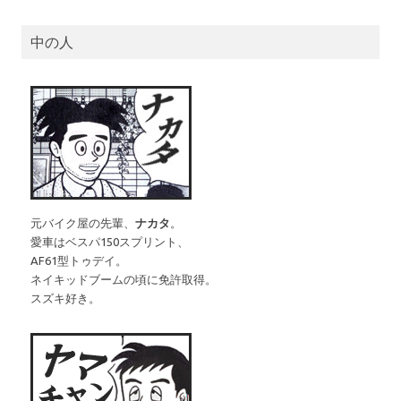
中の人
元バイク屋の先輩、
ナカタ
。
愛車はベスパ150スプリント、
AF61型トゥデイ。
ネイキッドブームの頃に免許取得。
スズキ好き。