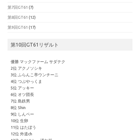
第7回GT61
(7)
第8回GT61
(12)
第9回GT61
(17)
第10回GT61リザルト
優勝 マックファーム サダテク
2位 アクノソシキ
3位 ふらんこ亭ウンチーニ
4位 つぶやっくま
5位 アッキー
6位 オツ団長
7位 島鉄男
8位 Shin
9位 しんペー
10位 生卵
11位 はたぼう
12位 外道ch