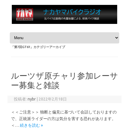
コンテンツへスキップ
「
第7回GT61
」カテゴリーアーカイブ
ルーツザ原チャリ参加レーサ
ー募集と雑談
投稿者:
nybr
|
2022年2月18日
＜＜ご注意＞＞ 独断と偏見に基づいて会話しておりますの
で、正統派ライダーの方は気分を害する恐れがあります。
＜…
続きを読む »