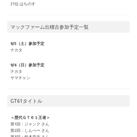
21位 はちのす
マックファーム出稽古参加予定一覧
9/5（土）参加予定
ナカタ
9/6（日）参加予定
ナカタ
ヤマチャン
GT61タイトル
＜歴代ＧＴ６１王者＞
第1回：ジャンク さん
第2回：しんぺー さん
第3回：鈴木音吉 さん