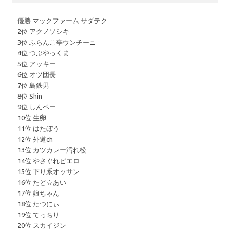
優勝 マックファーム サダテク
2位 アクノソシキ
3位 ふらんこ亭ウンチーニ
4位 つぶやっくま
5位 アッキー
6位 オツ団長
7位 島鉄男
8位 Shin
9位 しんペー
10位 生卵
11位 はたぼう
12位 外道ch
13位 カツカレー汚れ松
14位 やさぐれピエロ
15位 下り系オッサン
16位 たど☆あい
17位 娘ちゃん
18位 たつにぃ
19位 てっちり
20位 スカイジン