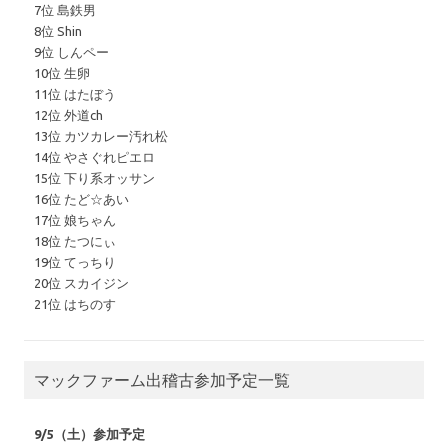
7位 島鉄男
8位 Shin
9位 しんペー
10位 生卵
11位 はたぼう
12位 外道ch
13位 カツカレー汚れ松
14位 やさぐれピエロ
15位 下り系オッサン
16位 たど☆あい
17位 娘ちゃん
18位 たつにぃ
19位 てっちり
20位 スカイジン
21位 はちのす
マックファーム出稽古参加予定一覧
9/5（土）参加予定