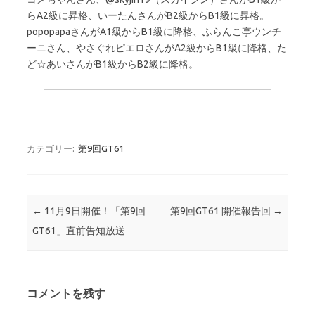
らA2級に昇格、いーたんさんがB2級からB1級に昇格。
popopapaさんがA1級からB1級に降格、ふらんこ亭ウンチ
ーニさん、やさぐれピエロさんがA2級からB1級に降格、た
ど☆あいさんがB1級からB2級に降格。
カテゴリー:
第9回GT61
投稿ナビゲーション
←
11月9日開催！「第9回
第9回GT61 開催報告回
→
GT61」直前告知放送
コメントを残す