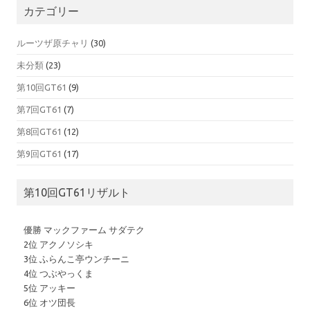
カテゴリー
ルーツザ原チャリ
(30)
未分類
(23)
第10回GT61
(9)
第7回GT61
(7)
第8回GT61
(12)
第9回GT61
(17)
第10回GT61リザルト
優勝 マックファーム サダテク
2位 アクノソシキ
3位 ふらんこ亭ウンチーニ
4位 つぶやっくま
5位 アッキー
6位 オツ団長