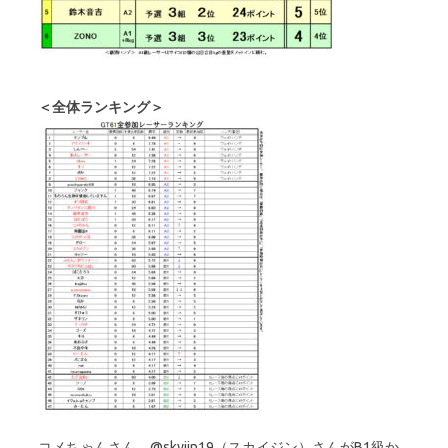
＜全体ランキング＞
コメちゃんさん、@skyjin19（スカイジン）さんがB1級か