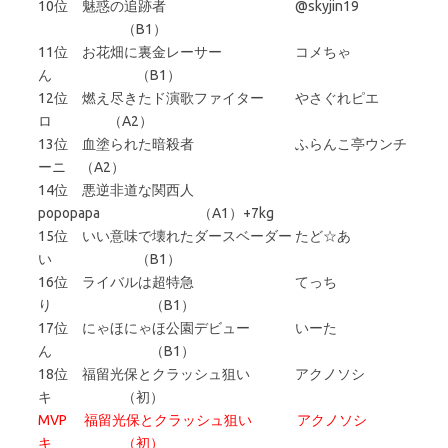
10位 魅惑の追跡者 @skyjin19
（B1）
11位 お花畑に裏金レーサー コメちゃ
ん （B1）
12位 燃え尽きたド演歌ファイター やさぐれピエ
ロ （A2）
13位 血塗られた暗殺者 ふらんこ亭ウンチ
ーニ （A2）
14位 悪逆非道な関西人
popopapa （A1）+7kg
15位 いい意味で壊れたダースベーダー たど☆あ
い （B1）
16位 ライバルは超特急 てっち
り （B1）
17位 にゃほにゃほ公園デビュー いーた
ん （B1）
18位 福留光保とクラッシュ狙い アクノソシ
キ （初）
MVP 福留光保とクラッシュ狙い アクノソシ
キ （初）